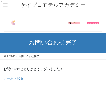
コ
ナ
ケイプロモデルアカデミー
ン
ビ
テ
ゲ
ン
ー
ツ
シ
へ
ョ
ス
ン
キ
に
お問い合わせ完了
ッ
移
プ
動
HOME
お問い合わせ完了
お問い合わせありがとうございました！！
ホームへ戻る